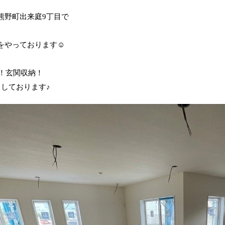
熊野町出来庭9丁目で
をやっております☺️
ト！玄関収納！
々しております♪