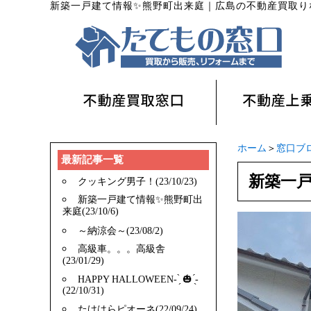
新築一戸建て情報✨️熊野町出来庭
｜
広島の不動産買取り
ホーム
＞
窓口ブ
最新記事一覧
新築一戸
クッキング男子！(23/10/23)
新築一戸建て情報✨️熊野町出
来庭(23/10/6)
～納涼会～(23/08/2)
高級車。。。高級舎
(23/01/29)
HAPPY HALLOWEEN- ̗̀ 🎃 ̖́-
(22/10/31)
たけはらピオーネ(22/09/24)