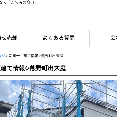
なら「たてもの窓口」
ログ
＞新築一戸建て情報✨️熊野町出来庭
建て情報✨️熊野町出来庭