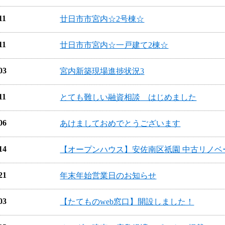
11
廿日市市宮内☆2号棟☆
11
廿日市市宮内☆一戸建て2棟☆
03
宮内新築現場進捗状況3
11
とても難しい融資相談 はじめました
06
あけましておめでとうございます
14
【オープンハウス】安佐南区祇園 中古リノベ
21
年末年始営業日のお知らせ
03
【たてものweb窓口】開設しました！