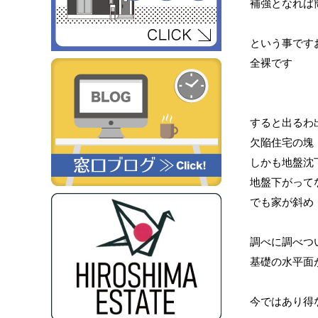
補強となれば
という事で
全裸です
すると出るわ
欠陥住宅の塊
しかも地盤沈
地盤下がって
でも家が斜め
調べに調べつ
基礎の水平面
今ではあり得