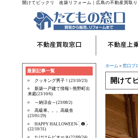
開けてビックリ 改築リフォーム
｜
広島の不動産買取り
ホーム
＞
窓口ブ
最新記事一覧
開けて
クッキング男子！(23/10/23)
新築一戸建て情報✨️熊野町出
来庭(23/10/6)
～納涼会～(23/08/2)
高級車。。。高級舎
(23/01/29)
HAPPY HALLOWEEN- ̗̀ 🎃 ̖́-
(22/10/31)
たけはらピオーネ(22/09/24)