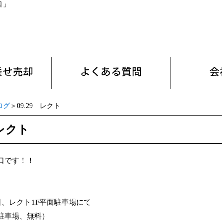
口」
ログ
＞09.29 レクト
 レクト
口です！！
日、レクト1F平面駐車場にて
駐車場、無料）