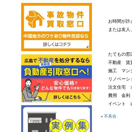
お時間が許
または友人
たてもの窓
不動産 賃
施工 マン
リノベーシ
注文住宅 
費用 金利
イベント 
«
不具合