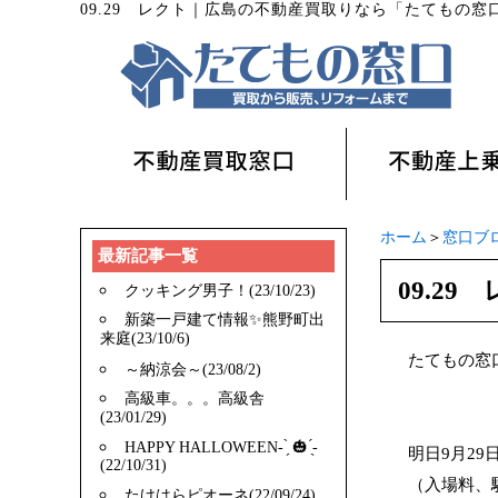
09.29 レクト
｜
広島の不動産買取りなら「たてもの窓
ホーム
＞
窓口ブ
最新記事一覧
09.29
クッキング男子！(23/10/23)
新築一戸建て情報✨️熊野町出
来庭(23/10/6)
たてもの窓
～納涼会～(23/08/2)
高級車。。。高級舎
(23/01/29)
HAPPY HALLOWEEN- ̗̀ 🎃 ̖́-
明日9月29
(22/10/31)
（入場料、
たけはらピオーネ(22/09/24)