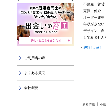
不動産 賃貸
売買 仲介 
オーダー建売
年収が少ない
デザイン 自
してみませ
«
2019！Last！
ご利用者の声
よくある質問
会社概要
新着情報
不動