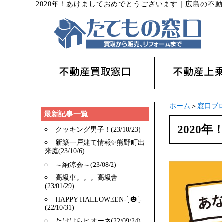
2020年！あけましておめでとうございます
｜
広島の不
ホーム
＞
窓口ブ
最新記事一覧
2020
クッキング男子！(23/10/23)
新築一戸建て情報✨️熊野町出
来庭(23/10/6)
～納涼会～(23/08/2)
高級車。。。高級舎
(23/01/29)
HAPPY HALLOWEEN- ̗̀ 🎃 ̖́-
(22/10/31)
たけはらピオーネ(22/09/24)